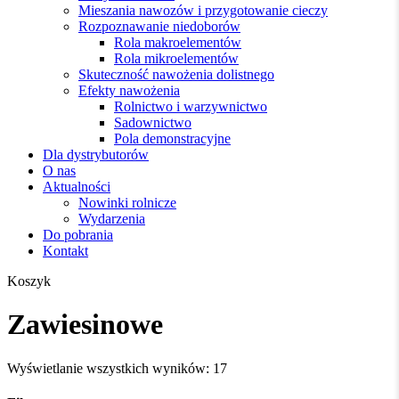
Mieszania nawozów i przygotowanie cieczy
Rozpoznawanie niedoborów
Rola makroelementów
Rola mikroelementów
Skuteczność nawożenia dolistnego
Efekty nawożenia
Rolnictwo i warzywnictwo
Sadownictwo
Pola demonstracyjne
Dla dystrybutorów
O nas
Aktualności
Nowinki rolnicze
Wydarzenia
Do pobrania
Kontakt
Zamknij
Koszyk
koszyk
Zawiesinowe
Posortowane
Wyświetlanie wszystkich wyników: 17
według