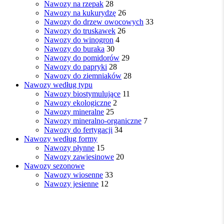
Nawozy na rzepak
28
Nawozy na kukurydzę
26
Nawozy do drzew owocowych
33
Nawozy do truskawek
26
Nawozy do winogron
4
Nawozy do buraka
30
Nawozy do pomidorów
29
Nawozy do papryki
28
Nawozy do ziemniaków
28
Nawozy według typu
Nawozy biostymulujące
11
Nawozy ekologiczne
2
Nawozy mineralne
25
Nawozy mineralno-organiczne
7
Nawozy do fertygacji
34
Nawozy według formy
Nawozy płynne
15
Nawozy zawiesinowe
20
Nawozy sezonowe
Nawozy wiosenne
33
Nawozy jesienne
12