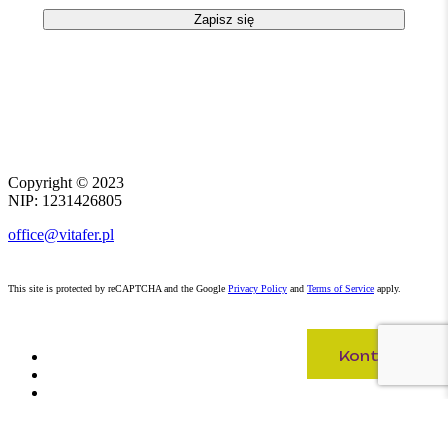
Copyright ©
2023
NIP: 1231426805
office@vitafer.pl
This site is protected by reCAPTCHA and the Google
Privacy Policy
and
Terms of Service
apply.
Kontakt
Kontakt
START
O NAS
AKTUALNOŚCI
DO POBRANIA
KONTAKT