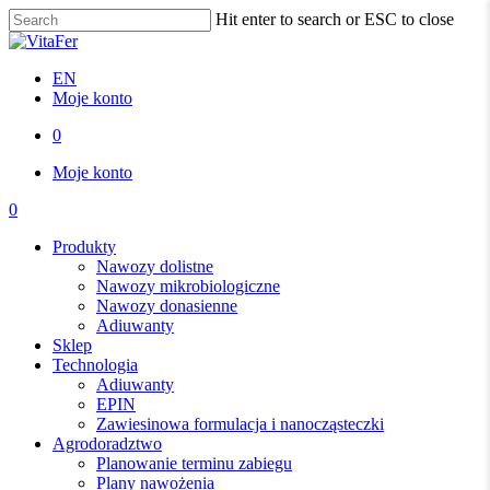
Skip
Hit enter to search or ESC to close
to
Close
main
Search
content
EN
Moje konto
0
Menu
Moje konto
0
Menu
Produkty
Nawozy dolistne
Nawozy mikrobiologiczne
Nawozy donasienne
Adiuwanty
Sklep
Technologia
Adiuwanty
EPIN
Zawiesinowa formulacja i nanocząsteczki
Agrodoradztwo
Planowanie terminu zabiegu
Plany nawożenia