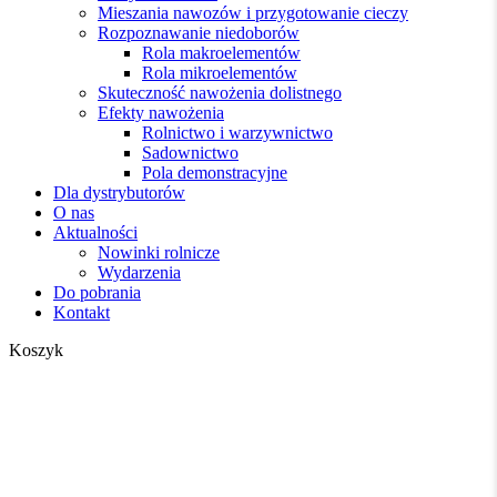
Mieszania nawozów i przygotowanie cieczy
Rozpoznawanie niedoborów
Rola makroelementów
Rola mikroelementów
Skuteczność nawożenia dolistnego
Efekty nawożenia
Rolnictwo i warzywnictwo
Sadownictwo
Pola demonstracyjne
Dla dystrybutorów
O nas
Aktualności
Nowinki rolnicze
Wydarzenia
Do pobrania
Kontakt
Zamknij
Koszyk
koszyk