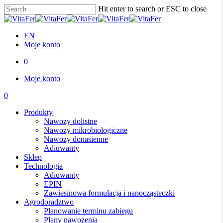
Skip
Hit enter to search or ESC to close
to
Close
main
Search
content
EN
Moje konto
0
Menu
Moje konto
0
Menu
Produkty
Nawozy dolistne
Nawozy mikrobiologiczne
Nawozy donasienne
Adiuwanty
Sklep
Technologia
Adiuwanty
EPIN
Zawiesinowa formulacja i nanocząsteczki
Agrodoradztwo
Planowanie terminu zabiegu
Plany nawożenia