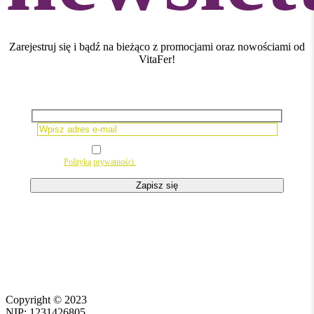
Zarejestruj się i bądź na bieżąco z promocjami oraz nowościami od
VitaFer!
Please leave this field empty.
Wyrażam zgodę na newsletter
zgodnie z
Polityką prywatności.
Copyright ©
2023
NIP: 1231426805