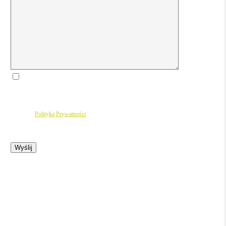
Wyrażam zgodę na otrzymywanie newslettera oraz informacji handlowych drogą
elektroniczną od VitaFer sp. z o.o. sp.k., zgodnie z
Polityką prywatności
. Zgodę
mogę wycofać w każdej chwili.
Administratorem danych osobowych jest VitaFer sp. z o.o. sp. k. Dane przetwarzamy
zgodnie z
Polityką Prywatności
Please leave this field empty.