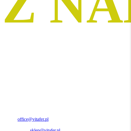
Z NA
Specjaliści od nawozów do Twojej dyspozycji.
Biuro:
office@vitafer.pl
Sklep online:
sklep@vitafer.pl