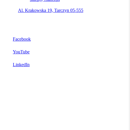
Adres:
Al. Krakowska 19, Tarczyn 05-555
Nip: 1231426805
Facebook
YouTube
LinkedIn