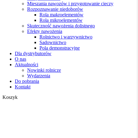
Mieszania nawozów i przygotowanie cieczy
Rozpoznawanie niedoborów
Rola makroelementów
Rola mikroelementów
Skuteczność nawożenia dolistnego
Efekty nawożenia
Rolnictwo i warzywnictwo
Sadownictwo
Pola demonstracyjne
Dla dystrybutorów
O nas
Aktualności
Nowinki rolnicze
Wydarzenia
Do pobrania
Kontakt
Zamknij
Koszyk
koszyk