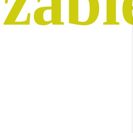
zabi
Planowanie terminu zabiegu jest bardzo ważnym
elementem, który pozwala wykorzystać
maksymalnie możliwości, które niesie ze sobą
dolistne nawożenie nawozami
VitaFer
.
Ważne jest, aby został on zastosowany w
odpowiednim momencie i przy spełnieniu
określonych warunków. Aby sprawdzić okresy, w
których powinno się nawozić konkretne uprawy
danymi składnikami, należy zapoznać się z planami
nawożenia (
Zalecenia uprawowe
), które zostały
przygotowane przez naszych specjalistów.