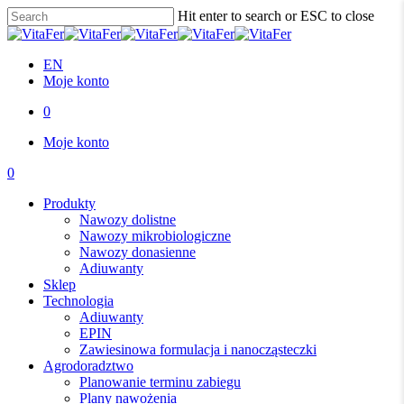
Skip
Hit enter to search or ESC to close
to
Close
main
Search
content
EN
Moje konto
0
Menu
Moje konto
0
Menu
Produkty
Nawozy dolistne
Nawozy mikrobiologiczne
Nawozy donasienne
Adiuwanty
Sklep
Technologia
Adiuwanty
EPIN
Zawiesinowa formulacja i nanocząsteczki
Agrodoradztwo
Planowanie terminu zabiegu
Plany nawożenia