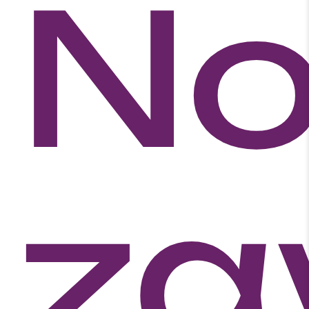
No
za