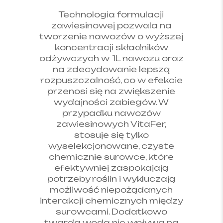
Technologia formulacji
zawiesinowej pozwala na
tworzenie nawozów o wyższej
koncentracji składników
odżywczych w 1L nawozu oraz
na zdecydowanie lepszą
rozpuszczalność, co w efekcie
przenosi się na zwiększenie
wydajności zabiegów. W
przypadku nawozów
zawiesinowych VitaFer,
stosuje się tylko
wyselekcjonowane, czyste
chemicznie surowce, które
efektywniej zaspokajają
potrzeby roślin i wykluczają
możliwość niepożądanych
interakcji chemicznych między
surowcami. Dodatkowo
twarda woda nie wpływa na