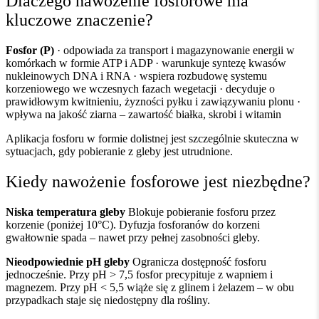
Dlaczego nawożenie fosforowe ma
kluczowe znaczenie?
Fosfor (P)
· odpowiada za transport i magazynowanie energii w
komórkach w formie ATP i ADP · warunkuje syntezę kwasów
nukleinowych DNA i RNA · wspiera rozbudowę systemu
korzeniowego we wczesnych fazach wegetacji · decyduje o
prawidłowym kwitnieniu, żyzności pyłku i zawiązywaniu plonu ·
wpływa na jakość ziarna – zawartość białka, skrobi i witamin
Aplikacja fosforu w formie dolistnej jest szczególnie skuteczna w
sytuacjach, gdy pobieranie z gleby jest utrudnione.
Kiedy nawożenie fosforowe jest niezbędne?
Niska temperatura gleby
Blokuje pobieranie fosforu przez
korzenie (poniżej 10°C). Dyfuzja fosforanów do korzeni
gwałtownie spada – nawet przy pełnej zasobności gleby.
Nieodpowiednie pH gleby
Ogranicza dostępność fosforu
jednocześnie. Przy pH > 7,5 fosfor precypituje z wapniem i
magnezem. Przy pH < 5,5 wiąże się z glinem i żelazem – w obu
przypadkach staje się niedostępny dla rośliny.