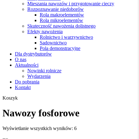
Mieszania nawozów i przygotowanie cieczy
Rozpoznawanie niedoborów
Rola makroelementów
Rola mikroelementów
Skuteczność nawożenia dolistnego
Efekty nawożenia
Rolnictwo i warzywnictwo
Sadownictwo
Pola demonstracyjne
Dla dystrybutorów
O nas
Aktualności
Nowinki rolnicze
Wydarzenia
Do pobrania
Kontakt
Zamknij
Koszyk
koszyk
Nawozy fosforowe
Posortowane
Wyświetlanie wszystkich wyników: 6
według