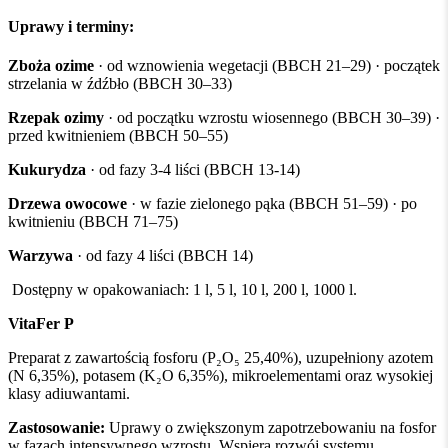
Uprawy i terminy:
Zboża ozime
· od wznowienia wegetacji (BBCH 21–29) · początek
strzelania w źdźbło (BBCH 30–33)
Rzepak ozimy
· od początku wzrostu wiosennego (BBCH 30–39) ·
przed kwitnieniem (BBCH 50–55)
Kukurydza
· od fazy 3-4 liści (BBCH 13-14)
Drzewa owocowe
· w fazie zielonego pąka (BBCH 51–59) · po
kwitnieniu (BBCH 71–75)
Warzywa
· od fazy 4 liści (BBCH 14)
Dostępny w opakowaniach: 1 l, 5 l, 10 l, 200 l, 1000 l.
VitaFer P
Preparat z zawartością fosforu (P₂O₅ 25,40%), uzupełniony azotem
(N 6,35%), potasem (K₂O 6,35%), mikroelementami oraz wysokiej
klasy adiuwantami.
Zastosowanie:
Uprawy o zwiększonym zapotrzebowaniu na fosfor
w fazach intensywnego wzrostu. Wspiera rozwój systemu