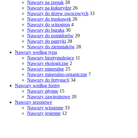
Nawozy na rzepak
28
Nawozy na kukurydzę
26
Nawozy do drzew owocowych
33
Nawozy do truskawek
26
Nawozy do winogron
4
Nawozy do buraka
30
Nawozy do pomidorów
29
Nawozy do papryki
28
Nawozy do ziemniaków
28
Nawozy według typu
Nawozy biostymulujące
11
Nawozy ekologiczne
2
Nawozy mineralne
25
Nawozy mineralno-organiczne
7
Nawozy do fertygacji
34
Nawozy według formy
Nawozy płynne
15
Nawozy zawiesinowe
20
Nawozy sezonowe
Nawozy wiosenne
33
Nawozy jesienne
12