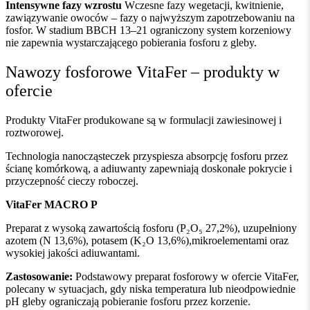
Intensywne fazy wzrostu
Wczesne fazy wegetacji, kwitnienie,
zawiązywanie owoców – fazy o najwyższym zapotrzebowaniu na
fosfor. W stadium BBCH 13–21 ograniczony system korzeniowy
nie zapewnia wystarczającego pobierania fosforu z gleby.
Nawozy fosforowe VitaFer – produkty w
ofercie
Produkty VitaFer produkowane są w formulacji zawiesinowej i
roztworowej.
Technologia nanocząsteczek przyspiesza absorpcję fosforu przez
ścianę komórkową, a adiuwanty zapewniają doskonałe pokrycie i
przyczepność cieczy roboczej.
VitaFer MACRO P
Preparat z wysoką zawartością fosforu (P₂O₅ 27,2%), uzupełniony
azotem (N 13,6%), potasem (K₂O 13,6%),mikroelementami oraz
wysokiej jakości adiuwantami.
Zastosowanie:
Podstawowy preparat fosforowy w ofercie VitaFer,
polecany w sytuacjach, gdy niska temperatura lub nieodpowiednie
pH gleby ograniczają pobieranie fosforu przez korzenie.