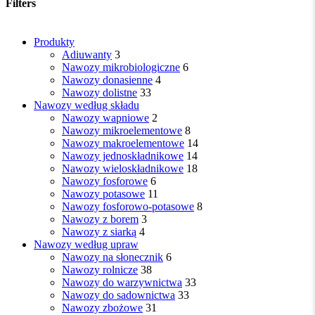
najnowszych
Filters
Close
Produkty
Filters
Adiuwanty
3
Nawozy mikrobiologiczne
6
Nawozy donasienne
4
Nawozy dolistne
33
Nawozy według składu
Nawozy wapniowe
2
Nawozy mikroelementowe
8
Nawozy makroelementowe
14
Nawozy jednoskładnikowe
14
Nawozy wieloskładnikowe
18
Nawozy fosforowe
6
Nawozy potasowe
11
Nawozy fosforowo-potasowe
8
Nawozy z borem
3
Nawozy z siarką
4
Nawozy według upraw
Nawozy na słonecznik
6
Nawozy rolnicze
38
Nawozy do warzywnictwa
33
Nawozy do sadownictwa
33
Nawozy zbożowe
31