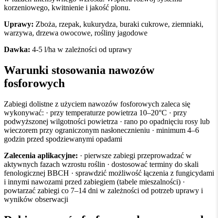
korzeniowego, kwitnienie i jakość plonu.
Uprawy:
Zboża, rzepak, kukurydza, buraki cukrowe, ziemniaki,
warzywa, drzewa owocowe, rośliny jagodowe
Dawka:
4-5 l/ha w zależności od uprawy
Warunki stosowania nawozów
fosforowych
Zabiegi dolistne z użyciem nawozów fosforowych zaleca się
wykonywać: · przy temperaturze powietrza 10–20°C · przy
podwyższonej wilgotności powietrza · rano po opadnięciu rosy lub
wieczorem przy ograniczonym nasłonecznieniu · minimum 4–6
godzin przed spodziewanymi opadami
Zalecenia aplikacyjne:
· pierwsze zabiegi przeprowadzać w
aktywnych fazach wzrostu roślin · dostosować terminy do skali
fenologicznej BBCH · sprawdzić możliwość łączenia z fungicydami
i innymi nawozami przed zabiegiem (tabele mieszalności) ·
powtarzać zabiegi co 7–14 dni w zależności od potrzeb uprawy i
wyników obserwacji