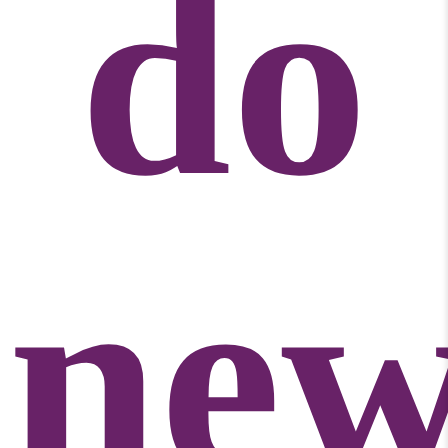
do
new