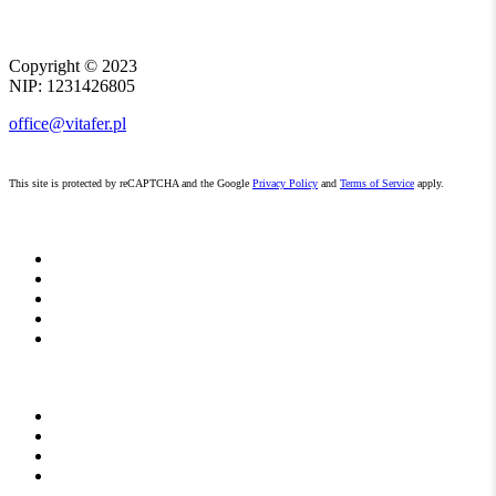
Copyright ©
2023
NIP: 1231426805
office@vitafer.pl
This site is protected by reCAPTCHA and the Google
Privacy Policy
and
Terms of Service
apply.
START
O NAS
AKTUALNOŚCI
DO POBRANIA
KONTAKT
NAWOZY
Dla rolnictwa
Dla sadownictwa
Dla warzywnictwa