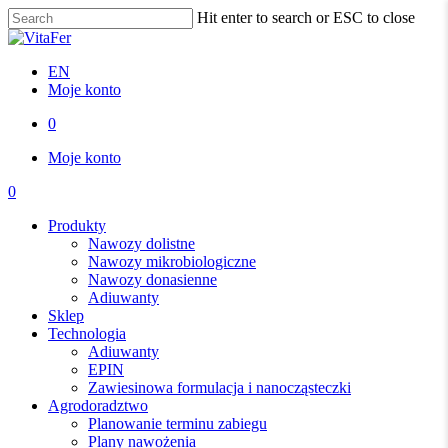
Skip
Hit enter to search or ESC to close
to
Close
main
Search
content
EN
Moje konto
0
Menu
Moje konto
0
Menu
Produkty
Nawozy dolistne
Nawozy mikrobiologiczne
Nawozy donasienne
Adiuwanty
Sklep
Technologia
Adiuwanty
EPIN
Zawiesinowa formulacja i nanocząsteczki
Agrodoradztwo
Planowanie terminu zabiegu
Plany nawożenia