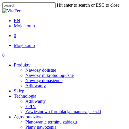
Skip
Hit enter to search or ESC to close
to
Close
main
Search
content
EN
Moje konto
0
Menu
Moje konto
0
Menu
Produkty
Nawozy dolistne
Nawozy mikrobiologiczne
Nawozy donasienne
Adiuwanty
Sklep
Technologia
Adiuwanty
EPIN
Zawiesinowa formulacja i nanocząsteczki
Agrodoradztwo
Planowanie terminu zabiegu
Plany nawożenia