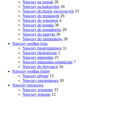
Nawozy na rzepak
28
Nawozy na kukurydzę
26
Nawozy do drzew owocowych
33
Nawozy do truskawek
26
Nawozy do winogron
4
Nawozy do buraka
30
Nawozy do pomidorów
29
Nawozy do papryki
28
Nawozy do ziemniaków
28
Nawozy według typu
Nawozy biostymulujące
11
Nawozy ekologiczne
2
Nawozy mineralne
25
Nawozy mineralno-organiczne
7
Nawozy do fertygacji
34
Nawozy według formy
Nawozy płynne
15
Nawozy zawiesinowe
20
Nawozy sezonowe
Nawozy wiosenne
33
Nawozy jesienne
12