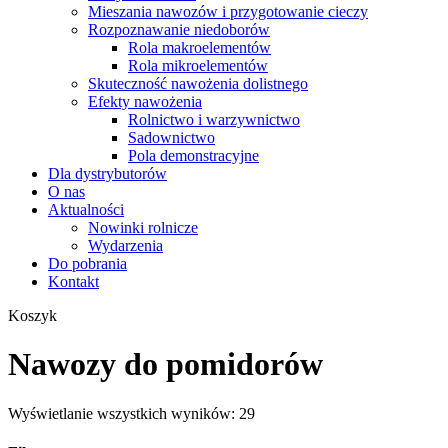
Mieszania nawozów i przygotowanie cieczy
Rozpoznawanie niedoborów
Rola makroelementów
Rola mikroelementów
Skuteczność nawożenia dolistnego
Efekty nawożenia
Rolnictwo i warzywnictwo
Sadownictwo
Pola demonstracyjne
Dla dystrybutorów
O nas
Aktualności
Nowinki rolnicze
Wydarzenia
Do pobrania
Kontakt
Zamknij
Koszyk
koszyk
Nawozy do pomidorów
Posortowane
Wyświetlanie wszystkich wyników: 29
według