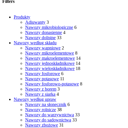
najnowszych
Filters
Close
Produkty
Filters
Adiuwanty
3
Nawozy mikrobiologiczne
6
Nawozy donasienne
4
Nawozy dolistne
33
Nawozy według składu
Nawozy wapniowe
2
Nawozy mikroelementowe
8
Nawozy makroelementowe
14
Nawozy jednoskładnikowe
14
Nawozy wieloskładnikowe
18
Nawozy fosforowe
6
Nawozy potasowe
11
Nawozy fosforowo-potasowe
8
Nawozy z borem
3
Nawozy z siarką
4
Nawozy według upraw
Nawozy na słonecznik
6
Nawozy rolnicze
38
Nawozy do warzywnictwa
33
Nawozy do sadownictwa
33
Nawozy zbożowe
31