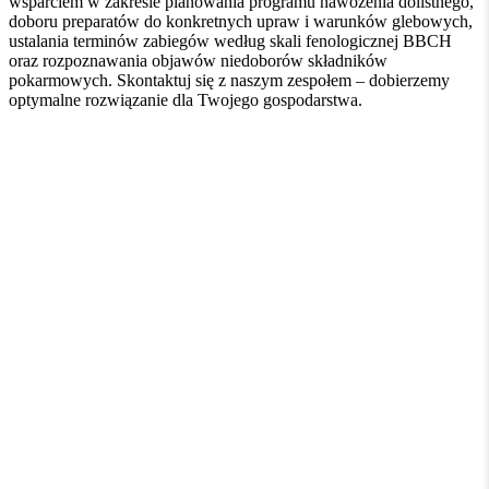
wsparciem w zakresie planowania programu nawożenia dolistnego,
doboru preparatów do konkretnych upraw i warunków glebowych,
ustalania terminów zabiegów według skali fenologicznej BBCH
oraz rozpoznawania objawów niedoborów składników
pokarmowych. Skontaktuj się z naszym zespołem – dobierzemy
optymalne rozwiązanie dla Twojego gospodarstwa.