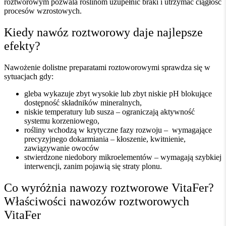
roztworowym pozwala roślinom uzupełnić braki i utrzymać ciągłość
procesów wzrostowych.
Kiedy nawóz roztworowy daje najlepsze
efekty?
Nawożenie dolistne preparatami roztoworowymi sprawdza się w
sytuacjach gdy:
gleba wykazuje zbyt wysokie lub zbyt niskie pH blokujące
dostępność składników mineralnych,
niskie temperatury lub susza – ograniczają aktywność
systemu korzeniowego,
rośliny wchodzą w krytyczne fazy rozwoju – wymagające
precyzyjnego dokarmiania – kłoszenie, kwitnienie,
zawiązywanie owoców
stwierdzone niedobory mikroelementów – wymagają szybkiej
interwencji, zanim pojawią się straty plonu.
Co wyróżnia nawozy roztworowe VitaFer?
Właściwości nawozów roztworowych
VitaFer