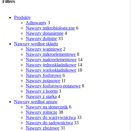
najnowszych
Filters
Close
Produkty
Filters
Adiuwanty
3
Nawozy mikrobiologiczne
6
Nawozy donasienne
4
Nawozy dolistne
33
Nawozy według składu
Nawozy wapniowe
2
Nawozy mikroelementowe
8
Nawozy makroelementowe
14
Nawozy jednoskładnikowe
14
Nawozy wieloskładnikowe
18
Nawozy fosforowe
6
Nawozy potasowe
11
Nawozy fosforowo-potasowe
8
Nawozy z borem
3
Nawozy z siarką
4
Nawozy według upraw
Nawozy na słonecznik
6
Nawozy rolnicze
38
Nawozy do warzywnictwa
33
Nawozy do sadownictwa
33
Nawozy zbożowe
31