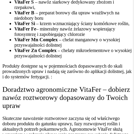
VitaFer S
– nawóz siarkowy dedykowany zbożom i
rzepakowi,
VitaFer B
– preparat borowy dla upraw wrażliwych na
niedobory boru
VitaFer Si
– krzem wzmacniający ściany komórkowe roślin,
VitaFer Fe
– mineralny nawóz żelazowy wspierający
fotosyntezę i zapobiegający chlorozie
VitaFer Mn Complex
– chelat manganowy o wysokiej
przyswajalności dolistnej
VitaFer Zn Complex
– chelaty mikroelementowe o wysokiej
przyswajalności dolistnej
Produkty dostępne są w pojemnościach dopasowanych do skali
prowadzonych upraw i nadają się zarówno do aplikacji dolistnej, jak
i do systemów fertygacji. :
Doradztwo agronomiczne VitaFer – dobierz
nawóz roztworowy dopasowany do Twoich
upraw
Skuteczne nawożenie roztworowe zaczyna się od właściwego
doboru produktu do gatunku uprawy, fazy rozwojowej roślin i
aktualnych potrzeb pokarmowych. Agronomowie VitaFer służą