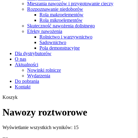
Mieszania nawozów i przygotowanie cieczy
Rozpoznawanie niedoborów
Rola makroelementów
Rola mikroelementów
Skuteczność nawożenia dolistnego
Efekty nawożenia
Rolnictwo i warzywnictwo
Sadownictwo
Pola demonstracyjne
Dla dystrybutorów
O nas
Aktualności
Nowinki rolnicze
Wydarzenia
Do pobrania
Kontakt
Zamknij
Koszyk
koszyk
Nawozy roztworowe
Posortowane
Wyświetlanie wszystkich wyników: 15
według