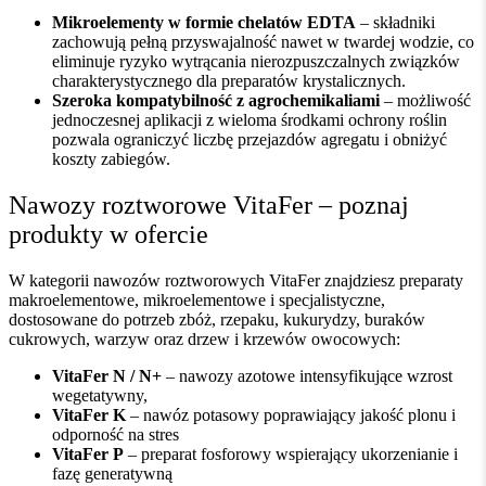
Mikroelementy w formie chelatów EDTA
– składniki
zachowują pełną przyswajalność nawet w twardej wodzie, co
eliminuje ryzyko wytrącania nierozpuszczalnych związków
charakterystycznego dla preparatów krystalicznych.
Szeroka kompatybilność z agrochemikaliami
– możliwość
jednoczesnej aplikacji z wieloma środkami ochrony roślin
pozwala ograniczyć liczbę przejazdów agregatu i obniżyć
koszty zabiegów.
Nawozy roztworowe VitaFer – poznaj
produkty w ofercie
W kategorii nawozów roztworowych VitaFer znajdziesz preparaty
makroelementowe, mikroelementowe i specjalistyczne,
dostosowane do potrzeb zbóż, rzepaku, kukurydzy, buraków
cukrowych, warzyw oraz drzew i krzewów owocowych:
VitaFer N / N+
– nawozy azotowe intensyfikujące wzrost
wegetatywny,
VitaFer K
– nawóz potasowy poprawiający jakość plonu i
odporność na stres
VitaFer P
– preparat fosforowy wspierający ukorzenianie i
fazę generatywną