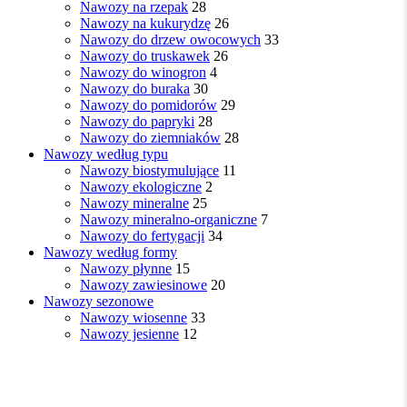
Nawozy na rzepak
28
Nawozy na kukurydzę
26
Nawozy do drzew owocowych
33
Nawozy do truskawek
26
Nawozy do winogron
4
Nawozy do buraka
30
Nawozy do pomidorów
29
Nawozy do papryki
28
Nawozy do ziemniaków
28
Nawozy według typu
Nawozy biostymulujące
11
Nawozy ekologiczne
2
Nawozy mineralne
25
Nawozy mineralno-organiczne
7
Nawozy do fertygacji
34
Nawozy według formy
Nawozy płynne
15
Nawozy zawiesinowe
20
Nawozy sezonowe
Nawozy wiosenne
33
Nawozy jesienne
12