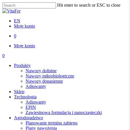
Skip
Hit enter to search or ESC to close
to
Close
main
Search
content
EN
Moje konto
0
Menu
Moje konto
0
Menu
Produkty
Nawozy dolistne
Nawozy mikrobiologiczne
Nawozy donasienne
Adiuwanty
Sklep
Technologia
Adiuwanty
EPIN
Zawiesinowa formulacja i nanocząsteczki
Agrodoradztwo
Planowanie terminu zabiegu
Plany nawożenia