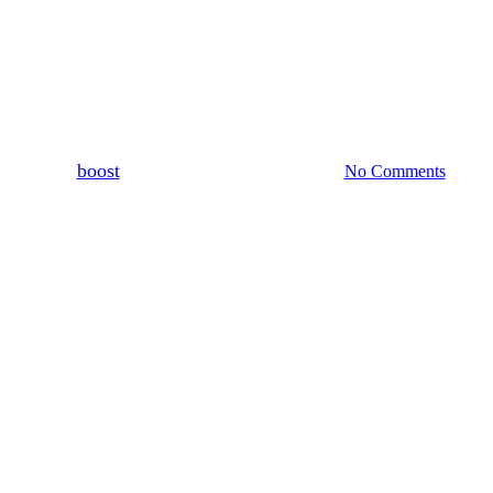
Aktualności
Nowinki rolnicze
e plantacji ozimin po opóźnio
By
boost
4 marca, 2026
13 kwietnia, 2026
No Comments