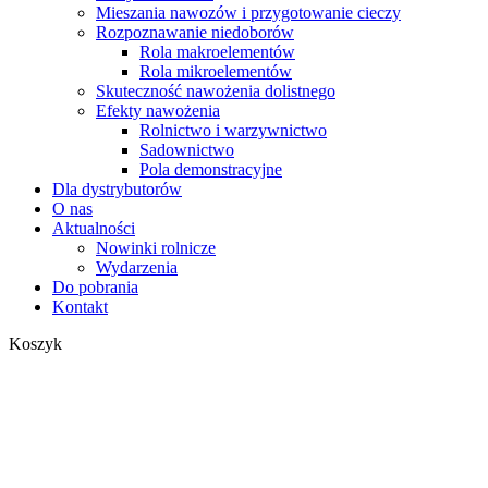
Mieszania nawozów i przygotowanie cieczy
Rozpoznawanie niedoborów
Rola makroelementów
Rola mikroelementów
Skuteczność nawożenia dolistnego
Efekty nawożenia
Rolnictwo i warzywnictwo
Sadownictwo
Pola demonstracyjne
Dla dystrybutorów
O nas
Aktualności
Nowinki rolnicze
Wydarzenia
Do pobrania
Kontakt
Zamknij
Koszyk
koszyk