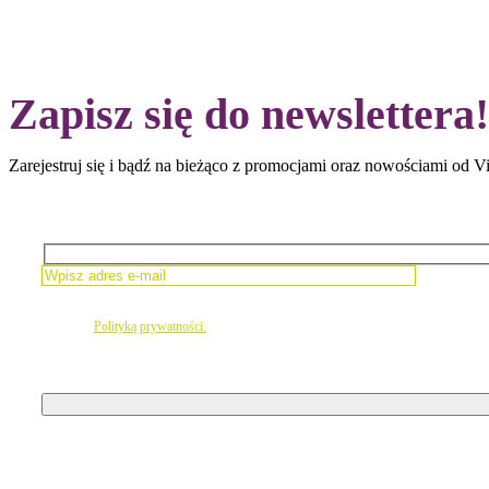
Zapisz się do newslettera!
Zarejestruj się i bądź na bieżąco z promocjami oraz nowościami od Vi
Please leave this field empty.
 zgodę na newsletter
zgodnie z
Polityką prywatności.