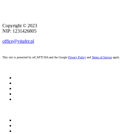
Copyright ©
2023
NIP: 1231426805
office@vitafer.pl
This site is protected by reCAPTCHA and the Google
Privacy Policy
and
Terms of Service
apply.
START
O NAS
AKTUALNOŚCI
DO POBRANIA
KONTAKT
NAWOZY
Dla rolnictwa
Dla sadownictwa