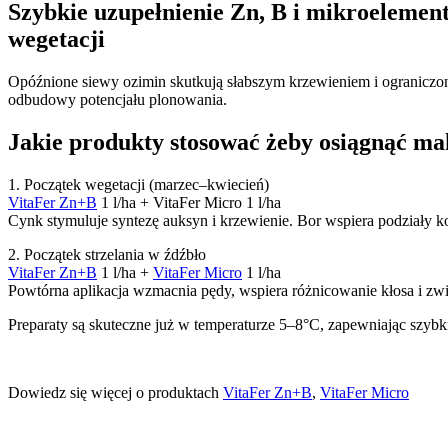
Szybkie uzupełnienie Zn, B i mikroelement
wegetacji
Opóźnione siewy ozimin skutkują słabszym krzewieniem i ograniczo
odbudowy potencjału plonowania.
Jakie produkty stosować żeby osiągnąć ma
1. Początek wegetacji (marzec–kwiecień)
VitaFer Zn+B
1 l/ha + VitaFer Micro 1 l/ha
Cynk stymuluje syntezę auksyn i krzewienie. Bor wspiera podziały
2. Początek strzelania w źdźbło
VitaFer Zn+B
1 l/ha +
VitaFer Micro
1 l/ha
Powtórna aplikacja wzmacnia pędy, wspiera różnicowanie kłosa i zwi
Preparaty są skuteczne już w temperaturze 5–8°C, zapewniając szybk
Dowiedz się więcej o produktach
VitaFer Zn+B
,
VitaFer Micro