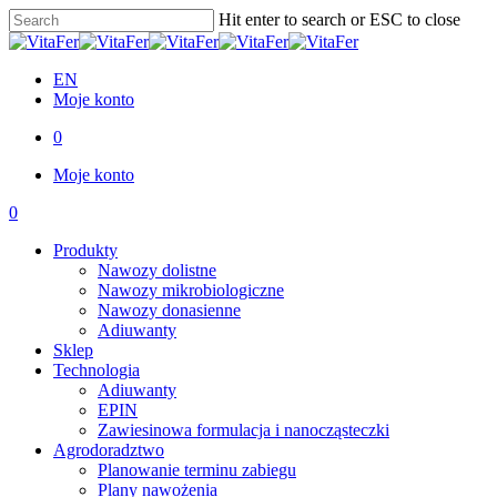
Skip
Hit enter to search or ESC to close
to
Close
main
Search
content
EN
Moje konto
0
Menu
Moje konto
0
Menu
Produkty
Nawozy dolistne
Nawozy mikrobiologiczne
Nawozy donasienne
Adiuwanty
Sklep
Technologia
Adiuwanty
EPIN
Zawiesinowa formulacja i nanocząsteczki
Agrodoradztwo
Planowanie terminu zabiegu
Plany nawożenia