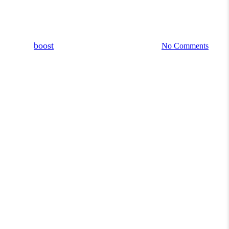
Wapń w jabłkach i gruszkach –
mniej strat i dłuższa trwałość
By
boost
10 czerwca, 2025
24 lutego, 2026
No Comments