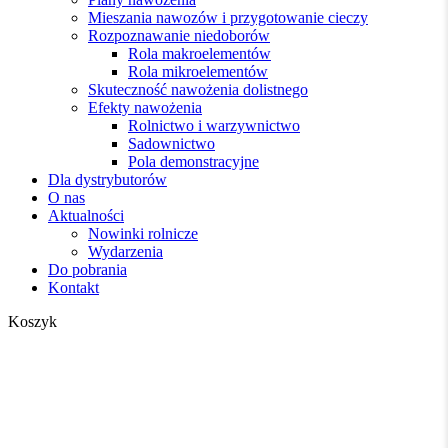
Mieszania nawozów i przygotowanie cieczy
Rozpoznawanie niedoborów
Rola makroelementów
Rola mikroelementów
Skuteczność nawożenia dolistnego
Efekty nawożenia
Rolnictwo i warzywnictwo
Sadownictwo
Pola demonstracyjne
Dla dystrybutorów
O nas
Aktualności
Nowinki rolnicze
Wydarzenia
Do pobrania
Kontakt
Zamknij
Koszyk
koszyk
Aktualności
Nowinki rolnicze