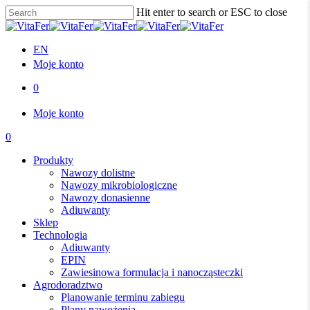
Skip
Hit enter to search or ESC to close
to
Close
main
Search
content
EN
Moje konto
0
Menu
Moje konto
0
Menu
Produkty
Nawozy dolistne
Nawozy mikrobiologiczne
Nawozy donasienne
Adiuwanty
Sklep
Technologia
Adiuwanty
EPIN
Zawiesinowa formulacja i nanocząsteczki
Agrodoradztwo
Planowanie terminu zabiegu
Plany nawożenia