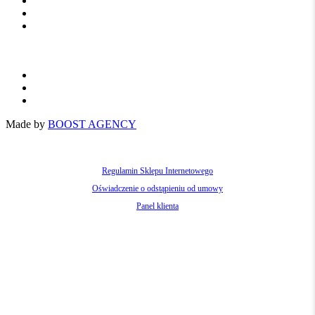
Dla rolnictwa
Dla sadownictwa
Dla warzywnictwa
Polityka Prywatności
OWS
EN
Made by
BOOST AGENCY
Regulamin Sklepu Internetowego
Oświadczenie o odstąpieniu od umowy
Panel klienta