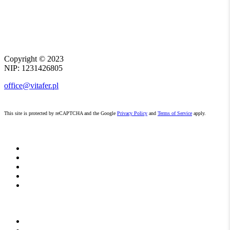
Copyright ©
2023
NIP: 1231426805
office@vitafer.pl
This site is protected by reCAPTCHA and the Google
Privacy Policy
and
Terms of Service
apply.
START
O NAS
AKTUALNOŚCI
DO POBRANIA
KONTAKT
NAWOZY