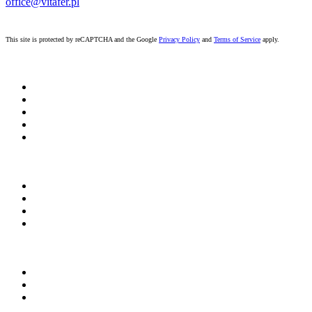
office@vitafer.pl
This site is protected by reCAPTCHA and the Google
Privacy Policy
and
Terms of Service
apply.
START
O NAS
AKTUALNOŚCI
DO POBRANIA
KONTAKT
NAWOZY
Dla rolnictwa
Dla sadownictwa
Dla warzywnictwa
Polityka Prywatności
OWS
EN