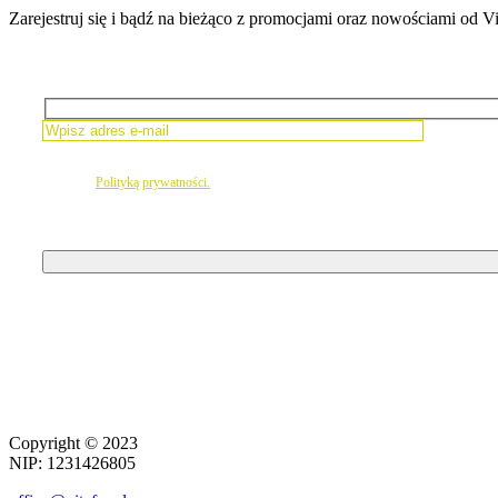
Zarejestruj się i bądź na bieżąco z promocjami oraz nowościami od Vi
Please leave this field empty.
 zgodę na newsletter
zgodnie z
Polityką prywatności.
Copyright ©
2023
NIP: 1231426805