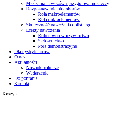
Mieszania nawozów i przygotowanie cieczy
Rozpoznawanie niedoborów
Rola makroelementów
Rola mikroelementów
Skuteczność nawożenia dolistnego
Efekty nawożenia
Rolnictwo i warzywnictwo
Sadownictwo
Pola demonstracyjne
Dla dystrybutorów
O nas
Aktualności
Nowinki rolnicze
Wydarzenia
Do pobrania
Kontakt
Zamknij
Koszyk
koszyk