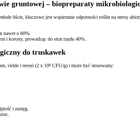
wie gruntowej – biopreparaty mikrobiologi
młode liście, kluczowe jest wspieranie odporności roślin na stresy ab
lon nawet o 80%.
eni i korony, prowadząc do strat rzędu 40%.
giczny do truskawek
m, viride i reesei (2 x 10⁸ CFU/g) i może być stosowany:
tość i zasięg,
urze.