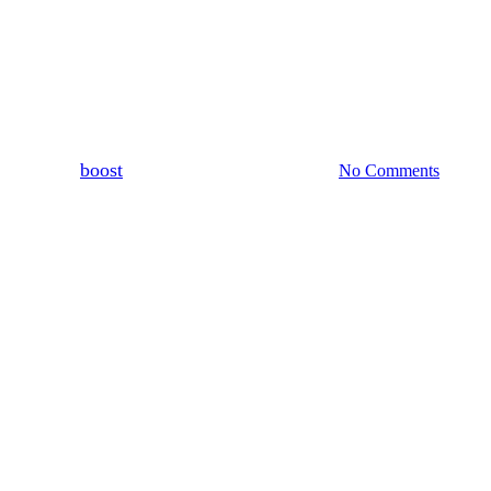
Aktualności
Nowinki rolnicze
 odporności truskawek w upraw
By
boost
21 marca, 2025
24 lutego, 2026
No Comments