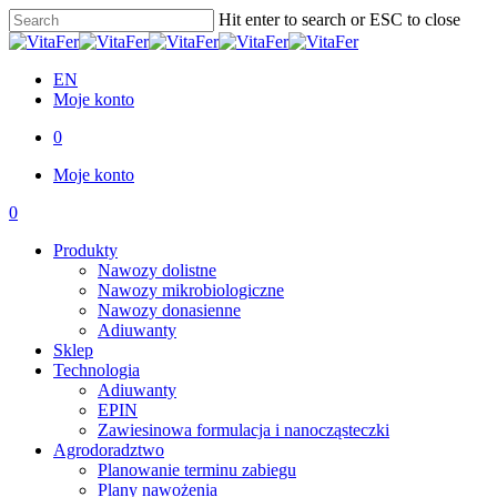
Skip
Hit enter to search or ESC to close
to
Close
main
Search
content
EN
Moje konto
0
Menu
Moje konto
0
Menu
Produkty
Nawozy dolistne
Nawozy mikrobiologiczne
Nawozy donasienne
Adiuwanty
Sklep
Technologia
Adiuwanty
EPIN
Zawiesinowa formulacja i nanocząsteczki
Agrodoradztwo
Planowanie terminu zabiegu
Plany nawożenia