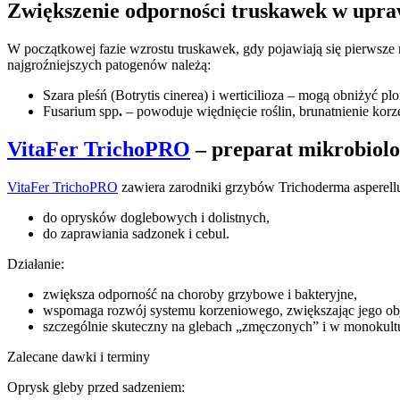
Zwiększenie odporności truskawek w upra
W początkowej fazie wzrostu truskawek, gdy pojawiają się pierwsze 
najgroźniejszych patogenów należą:
Szara pleśń (Botrytis cinerea) i werticilioza – mogą obniżyć p
Fusarium spp
.
– powoduje więdnięcie roślin, brunatnienie korz
VitaFer TrichoPRO
– preparat mikrobiolo
VitaFer TrichoPRO
zawiera zarodniki grzybów Trichoderma asperellu
do oprysków doglebowych i dolistnych,
do zaprawiania sadzonek i cebul.
Działanie:
zwiększa odporność na choroby grzybowe i bakteryjne,
wspomaga rozwój systemu korzeniowego, zwiększając jego obję
szczególnie skuteczny na glebach „zmęczonych” i w monokult
Zalecane dawki i terminy
Oprysk gleby przed sadzeniem: